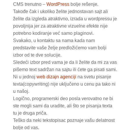
CMS trenutno –
WordPress
bolje rešenje.
Takođe čak i ukoliko želite jednostavan sajt ali
želite da izgleda atraktivno, izrada u wordpressu je
povoljnija jer za atraktivne vizuelne efekte nije
potrebno kodiranje već samo plaginovi.
Svakako, u kontaktu sa nama kada nam
predstavite vaše želje predložićemo vam bolji
izbor od te dve solucije.
Sledeći izbor pred vama je da li želite da mi za vas
pišemo text sadržan na sajtu ili ćete ga pisati sami.
Ni u jednoj
web dizajn agenciji
na svetu pisanje
texta(copywriting) nije uključeno u cenu pa tako ni
u našoj.
Logično, programerski deo posla verovatno ne bi
ste mogli sami da uradite, ali što se pisanja texta
tu je druga priča.
Teško da neki tekstopisac poznaje vašu delatnost
bolje od vas.