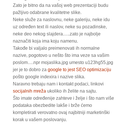
Zato je bitno da na vašoj web prezentaciji budu
pažljivo odabrane kvalitetne slike.
Neke služe za naslovnu, neke galeriju, neke idu
uz određen text ili naslov, neke su pozadinske,
neke deo nekog slajdera…..zato je najbolje
naznačiti koja ima koju namenu.
Takođe bi valjalo preimenovati ih normalne
nazive, pogotovo u nešto što ima veze sa vašim
poslom….npr mojaslika.jpg umesto u123hg55.jpg
jer je to dobro za
google to jest SEO optimizaciju
pošto google indexira i nazive slika.
Naravno trebaju nam i kontakt podaci, linkovi
socijalnih mreža
ukoliko ih želite na sajtu.
Što imate određenije zahteve i želje i što nam više
podataka obezbedite lakše i brže ćemo
kompletirati verovatno ovaj najbitniji marketinški
korak u vašem poslovanju.