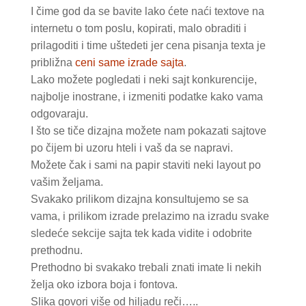
I čime god da se bavite lako ćete naći textove na
internetu o tom poslu, kopirati, malo obraditi i
prilagoditi i time uštedeti jer cena pisanja texta je
približna
ceni same izrade sajta
.
Lako možete pogledati i neki sajt konkurencije,
najbolje inostrane, i izmeniti podatke kako vama
odgovaraju.
I što se tiče dizajna možete nam pokazati sajtove
po čijem bi uzoru hteli i vaš da se napravi.
Možete čak i sami na papir staviti neki layout po
vašim željama.
Svakako prilikom dizajna konsultujemo se sa
vama, i prilikom izrade prelazimo na izradu svake
sledeće sekcije sajta tek kada vidite i odobrite
prethodnu.
Prethodno bi svakako trebali znati imate li nekih
želja oko izbora boja i fontova.
Slika govori više od hiljadu reči…..