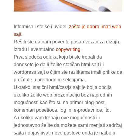
Informisali ste se i uvideli
zašto je dobro imati web
sajt
.
Rešili ste da nam poverite posao vezan za dizajn,
izradu i eventualno
copywriting
.
Prva sledeća odluka koju bi ste trebali da
donesete je da li želite statičan html sajt ili
wordpress sajt o čijim ste razlikama imali prilike da
pročitate u prethodnim sekcijama.
Ukratko, statični html/css/js sajt je bolja opcija
ukoliko želite web prezentaciju bez naprednih
mogućnosti kao što su na primer blog-post,
komentari posetioca, log in, e-prodavnice, itd.
A ukoliko vam trebaju ove mogućnosti ili
jednostavno želite da možete sami menjati sadržaj
sajta i objavljivati nove postove onda je najbolji