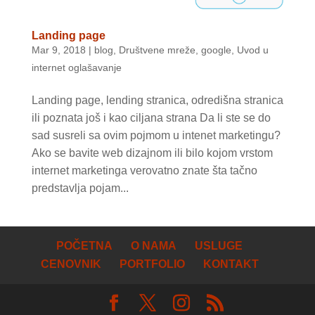
Landing page
Mar 9, 2018
|
blog
,
Društvene mreže
,
google
,
Uvod u
internet oglašavanje
Landing page, lending stranica, odredišna stranica
ili poznata još i kao ciljana strana Da li ste se do
sad susreli sa ovim pojmom u intenet marketingu?
Ako se bavite web dizajnom ili bilo kojom vrstom
internet marketinga verovatno znate šta tačno
predstavlja pojam...
POČETNA
O NAMA
USLUGE
CENOVNIK
PORTFOLIO
KONTAKT