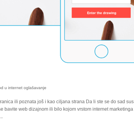
d u internet oglašavanje
nica ili poznata još i kao ciljana strana Da li ste se do sad sus
 bavite web dizajnom ili bilo kojom vrstom internet marketinga
..