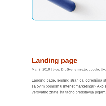
Landing page
Mar 9, 2018
|
blog
,
Društvene mreže
,
google
,
Uvo
Landing page, lending stranica, odredišna stra
sa ovim pojmom u intenet marketingu? Ako se
verovatno znate šta tačno predstavlja pojam.