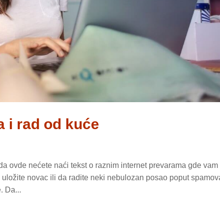
a i rad od kuće
 ovde nećete naći tekst o raznim internet prevarama gde vam
a uložite novac ili da radite neki nebulozan posao poput spamov
. Da...