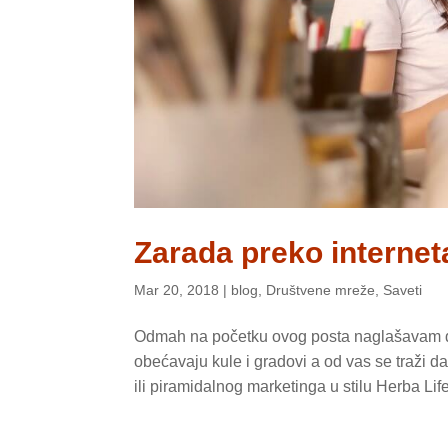
Zarada preko internet
Mar 20, 2018
|
blog
,
Društvene mreže
,
Saveti
Odmah na početku ovog posta naglašavam da
obećavaju kule i gradovi a od vas se traži d
ili piramidalnog marketinga u stilu Herba Life