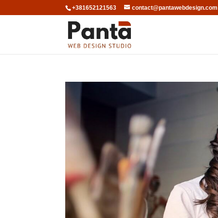
+381652121563
contact@pantawebdesign.com