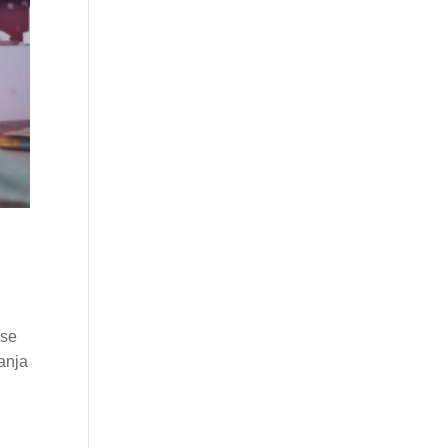
 se
anja