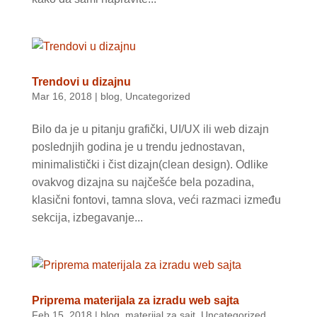
Trendovi u dizajnu
Mar 16, 2018
|
blog
,
Uncategorized
Bilo da je u pitanju grafički, UI/UX ili web dizajn
poslednjih godina je u trendu jednostavan,
minimalistički i čist dizajn(clean design). Odlike
ovakvog dizajna su najčešće bela pozadina,
klasični fontovi, tamna slova, veći razmaci između
sekcija, izbegavanje...
Priprema materijala za izradu web sajta
Feb 15, 2018
|
blog
,
materijal za sajt
,
Uncategorized
,