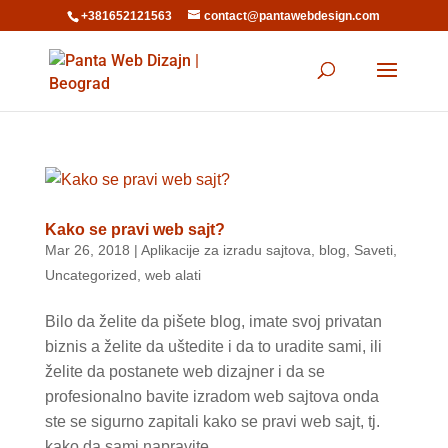
+381652121563
contact@pantawebdesign.com
Kako se pravi web sajt?
Mar 26, 2018
|
Aplikacije za izradu sajtova
,
blog
,
Saveti
,
Uncategorized
,
web alati
Bilo da želite da pišete blog, imate svoj privatan
biznis a želite da uštedite i da to uradite sami, ili
želite da postanete web dizajner i da se
profesionalno bavite izradom web sajtova onda
ste se sigurno zapitali kako se pravi web sajt, tj.
kako da sami napravite...