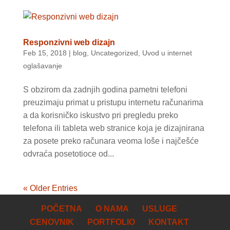
Responzivni web dizajn
Feb 15, 2018
|
blog
,
Uncategorized
,
Uvod u internet
oglašavanje
S obzirom da zadnjih godina pametni telefoni
preuzimaju primat u pristupu internetu računarima
a da korisničko iskustvo pri pregledu preko
telefona ili tableta web stranice koja je dizajnirana
za posete preko računara veoma loše i najčešće
odvraća posetotioce od...
« Older Entries
POČETNA
O NAMA
USLUGE
CENOVNIK
PORTFOLIO
KONTAKT