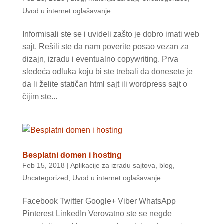
Uvod u internet oglašavanje
Informisali ste se i uvideli zašto je dobro imati web
sajt. Rešili ste da nam poverite posao vezan za
dizajn, izradu i eventualno copywriting. Prva
sledeća odluka koju bi ste trebali da donesete je
da li želite statičan html sajt ili wordpress sajt o
čijim ste...
Besplatni domen i hosting
Feb 15, 2018
|
Aplikacije za izradu sajtova
,
blog
,
Uncategorized
,
Uvod u internet oglašavanje
Facebook Twitter Google+ Viber WhatsApp
Pinterest LinkedIn Verovatno ste se negde