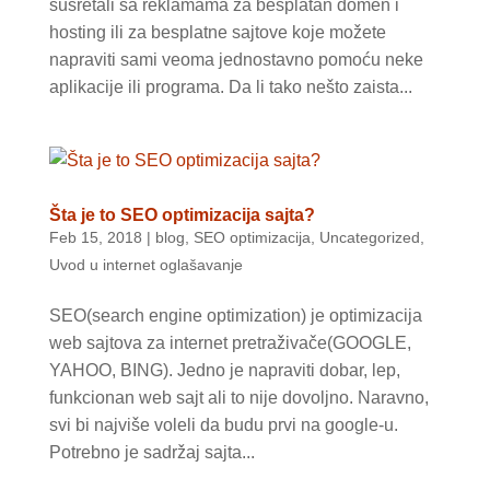
susretali sa reklamama za besplatan domen i
hosting ili za besplatne sajtove koje možete
napraviti sami veoma jednostavno pomoću neke
aplikacije ili programa. Da li tako nešto zaista...
Šta je to SEO optimizacija sajta?
Feb 15, 2018
|
blog
,
SEO optimizacija
,
Uncategorized
,
Uvod u internet oglašavanje
SEO(search engine optimization) je optimizacija
web sajtova za internet pretraživače(GOOGLE,
YAHOO, BING). Jedno je napraviti dobar, lep,
funkcionan web sajt ali to nije dovoljno. Naravno,
svi bi najviše voleli da budu prvi na google-u.
Potrebno je sadržaj sajta...