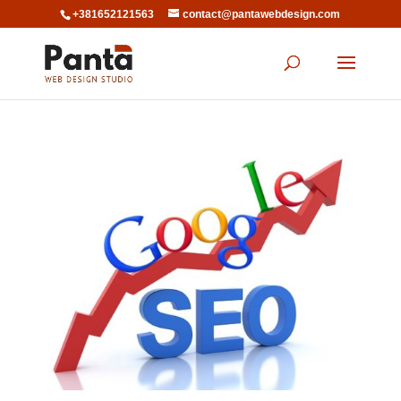
+381652121563
contact@pantawebdesign.com