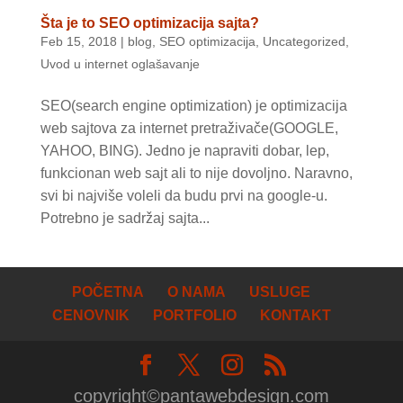
Šta je to SEO optimizacija sajta?
Feb 15, 2018
|
blog
,
SEO optimizacija
,
Uncategorized
,
Uvod u internet oglašavanje
SEO(search engine optimization) je optimizacija
web sajtova za internet pretraživače(GOOGLE,
YAHOO, BING). Jedno je napraviti dobar, lep,
funkcionan web sajt ali to nije dovoljno. Naravno,
svi bi najviše voleli da budu prvi na google-u.
Potrebno je sadržaj sajta...
POČETNA
O NAMA
USLUGE
CENOVNIK
PORTFOLIO
KONTAKT
copyright©pantawebdesign.com