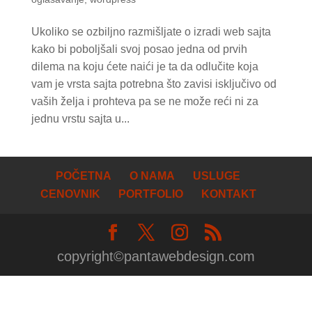
Ukoliko se ozbiljno razmišljate o izradi web sajta
kako bi poboljšali svoj posao jedna od prvih
dilema na koju ćete naići je ta da odlučite koja
vam je vrsta sajta potrebna što zavisi isključivo od
vaših želja i prohteva pa se ne može reći ni za
jednu vrstu sajta u...
POČETNA
O NAMA
USLUGE
CENOVNIK
PORTFOLIO
KONTAKT
copyright©pantawebdesign.com