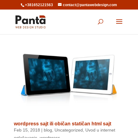
+381652121563
contact@pantawebdesign.com
wordpress sajt ili običan statičan html sajt
Feb 15, 2018
|
blog
,
Uncategorized
,
Uvod u internet
oglašavanje
,
wordpress